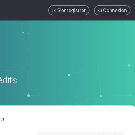
S’enregistrer
Connexion
édits
er