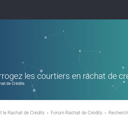
rogez les courtiers en rachat de cr
hat de Crédits
t le Rachat de Crédits
Forum Rachat de Crédits
Recherch