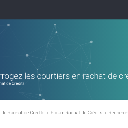
rogez les courtiers en rachat de cr
hat de Crédits
t le Rachat de Crédits
Forum Rachat de Crédits
Recherch