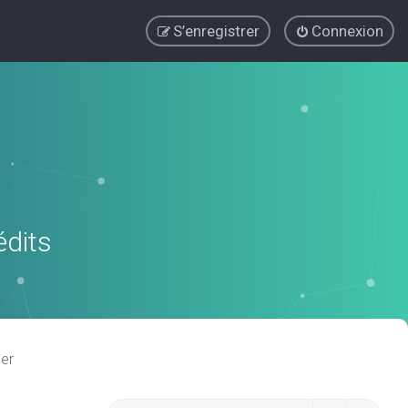
S’enregistrer
Connexion
édits
er