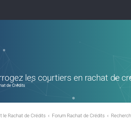
rogez les courtiers en rachat de cr
hat de Crédits
t le Rachat de Crédits
Forum Rachat de Crédits
Recherch