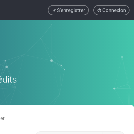
S’enregistrer
Connexion
édits
er