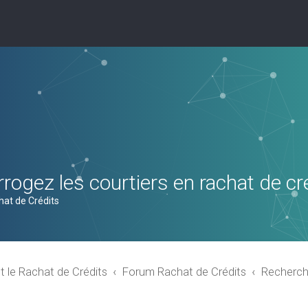
rogez les courtiers en rachat de cr
hat de Crédits
t le Rachat de Crédits
Forum Rachat de Crédits
Recherch