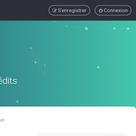
S’enregistrer
Connexion
édits
er