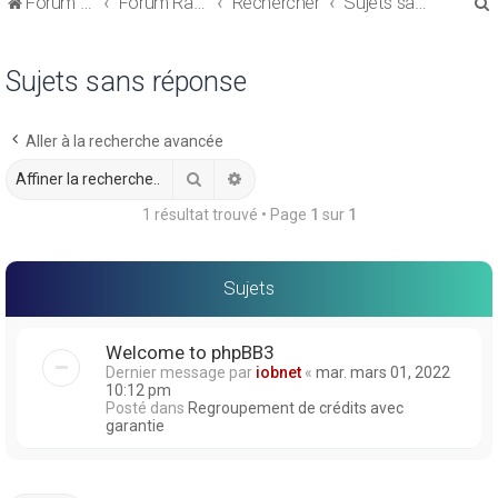
Forum de discussions sur le Regroupement de Crédits et le Rachat de Crédits
Forum Rachat de Crédits
Rechercher
Sujets sans réponse
Sujets sans réponse
Aller à la recherche avancée
r
Rechercher
Recherche avancée
1 résultat trouvé • Page
1
sur
1
r
Sujets
Welcome to phpBB3
Dernier message par
iobnet
«
mar. mars 01, 2022
10:12 pm
Posté dans
Regroupement de crédits avec
garantie