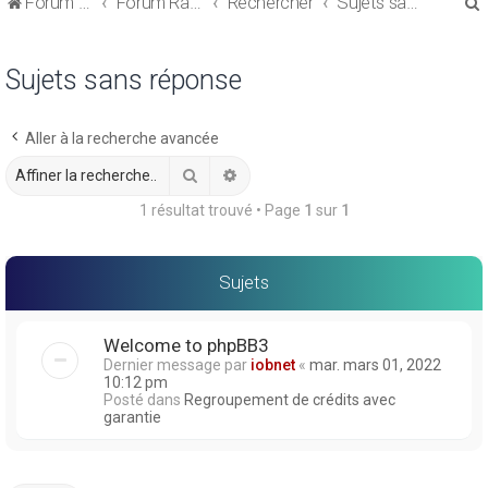
Forum de discussions sur le Regroupement de Crédits et le Rachat de Crédits
Forum Rachat de Crédits
Rechercher
Sujets sans réponse
Sujets sans réponse
Aller à la recherche avancée
r
Rechercher
Recherche avancée
1 résultat trouvé • Page
1
sur
1
r
Sujets
Welcome to phpBB3
Dernier message par
iobnet
«
mar. mars 01, 2022
10:12 pm
Posté dans
Regroupement de crédits avec
garantie