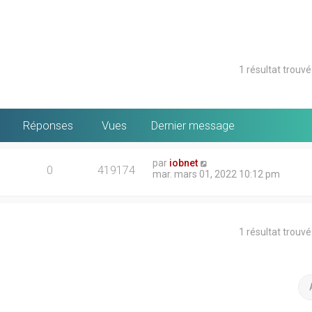
1 résultat trouv
Réponses
Vues
Dernier message
par
iobnet
0
419174
mar. mars 01, 2022 10:12 pm
1 résultat trouv