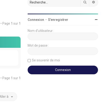
Rechercher
Reche
Connexion
•
S’enregistrer
é • Page
1
sur
1
Nom d’utilisateur :
Mot de passe :
Se souvenir de moi
é • Page
1
sur
1
Aller à