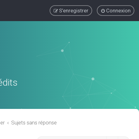
S’enregistrer
Connexion
édits
er
Sujets sans réponse