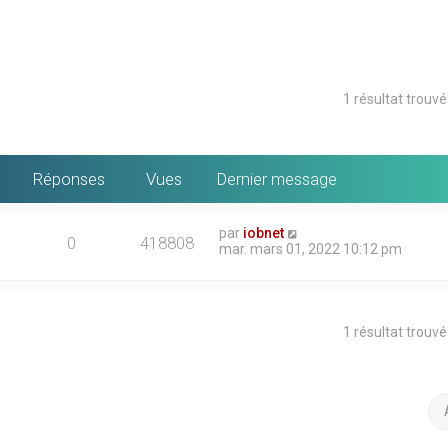
1 résultat trouv
Réponses
Vues
Dernier message
par
iobnet
0
418808
mar. mars 01, 2022 10:12 pm
1 résultat trouv