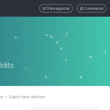
S’enregistrer
Connexion
édits
er
Sujets sans réponse