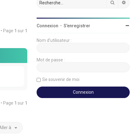
Rechercher
Reche
Connexion
•
S’enregistrer
é • Page
1
sur
1
Nom d’utilisateur :
Mot de passe :
Se souvenir de moi
é • Page
1
sur
1
Aller à