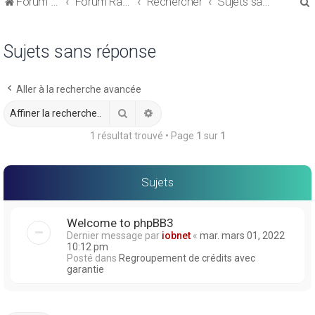
Forum de discussions sur le Regroupement de Crédits et le Rachat de Crédits
Forum Rachat de Crédits
Rechercher
Sujets sans réponse
Sujets sans réponse
Aller à la recherche avancée
r
Rechercher
Recherche avancée
1 résultat trouvé • Page
1
sur
1
r
Sujets
Welcome to phpBB3
Dernier message par
iobnet
«
mar. mars 01, 2022
10:12 pm
Posté dans
Regroupement de crédits avec
garantie