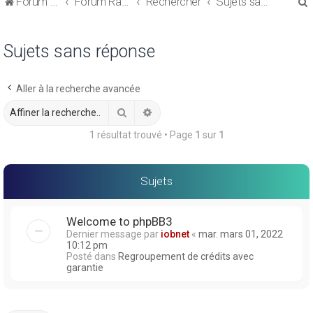
Forum de discussions sur le Regroupement de Crédits et le Rachat de Crédits
Forum Rachat de Crédits
Rechercher
Sujets sans réponse
Sujets sans réponse
Aller à la recherche avancée
r
Rechercher
Recherche avancée
1 résultat trouvé • Page
1
sur
1
r
Sujets
Welcome to phpBB3
Dernier message par
iobnet
«
mar. mars 01, 2022
10:12 pm
Posté dans
Regroupement de crédits avec
garantie