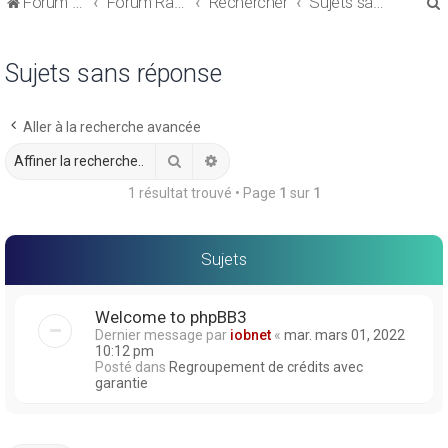
Forum de discussions sur le Regroupement de Crédits et le Rachat de Crédits
Forum Rachat de Crédits
Rechercher
Sujets sans réponse
Sujets sans réponse
Aller à la recherche avancée
r
Rechercher
Recherche avancée
1 résultat trouvé • Page
1
sur
1
r
Sujets
Welcome to phpBB3
Dernier message par
iobnet
«
mar. mars 01, 2022
10:12 pm
Posté dans
Regroupement de crédits avec
garantie