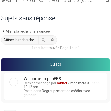
Forum de discussions sur le Regroupement de Crédits et le Rachat de Crédits
Forum Rachat de Crédits
Rechercher
Sujets sans réponse
Sujets sans réponse
Aller à la recherche avancée
r
Rechercher
Recherche avancée
1 résultat trouvé • Page
1
sur
1
r
Sujets
Welcome to phpBB3
Dernier message par
iobnet
«
mar. mars 01, 2022
10:12 pm
Posté dans
Regroupement de crédits avec
garantie