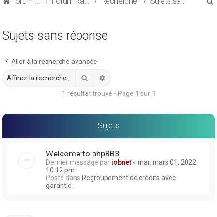
Forum de discussions sur le Regroupement de Crédits et le Rachat de Crédits
Forum Rachat de Crédits
Rechercher
Sujets sans réponse
Sujets sans réponse
Aller à la recherche avancée
r
Rechercher
Recherche avancée
1 résultat trouvé • Page
1
sur
1
r
Sujets
Welcome to phpBB3
Dernier message par
iobnet
«
mar. mars 01, 2022
10:12 pm
Posté dans
Regroupement de crédits avec
garantie