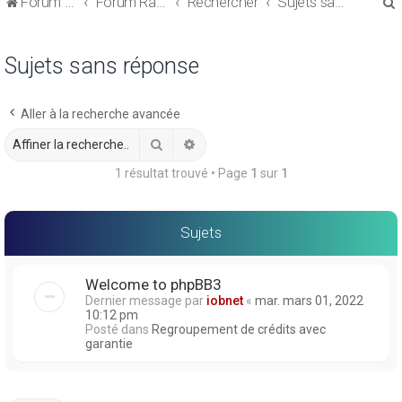
Forum de discussions sur le Regroupement de Crédits et le Rachat de Crédits
Forum Rachat de Crédits
Rechercher
Sujets sans réponse
Sujets sans réponse
Aller à la recherche avancée
r
Rechercher
Recherche avancée
1 résultat trouvé • Page
1
sur
1
r
Sujets
Welcome to phpBB3
Dernier message par
iobnet
«
mar. mars 01, 2022
10:12 pm
Posté dans
Regroupement de crédits avec
garantie