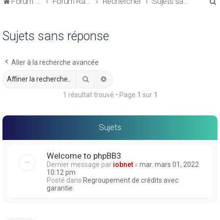
Forum de discussions sur le Regroupement de Crédits et le Rachat de Crédits
Forum Rachat de Crédits
Rechercher
Sujets sans réponse
Sujets sans réponse
Aller à la recherche avancée
r
Rechercher
Recherche avancée
1 résultat trouvé • Page
1
sur
1
r
Sujets
Welcome to phpBB3
Dernier message par
iobnet
«
mar. mars 01, 2022
10:12 pm
Posté dans
Regroupement de crédits avec
garantie