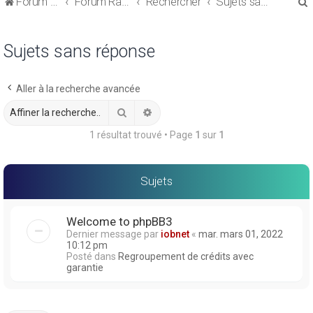
Forum de discussions sur le Regroupement de Crédits et le Rachat de Crédits
Forum Rachat de Crédits
Rechercher
Sujets sans réponse
Sujets sans réponse
Aller à la recherche avancée
r
Rechercher
Recherche avancée
1 résultat trouvé • Page
1
sur
1
r
Sujets
Welcome to phpBB3
Dernier message par
iobnet
«
mar. mars 01, 2022
10:12 pm
Posté dans
Regroupement de crédits avec
garantie