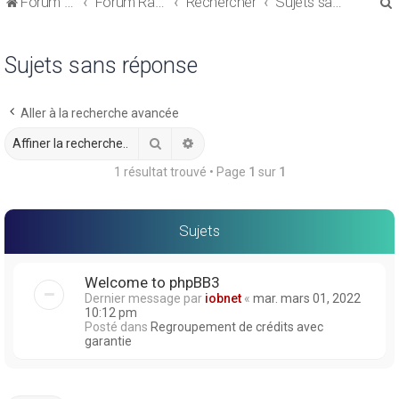
Forum de discussions sur le Regroupement de Crédits et le Rachat de Crédits
Forum Rachat de Crédits
Rechercher
Sujets sans réponse
Sujets sans réponse
Aller à la recherche avancée
r
Rechercher
Recherche avancée
1 résultat trouvé • Page
1
sur
1
r
Sujets
Welcome to phpBB3
Dernier message par
iobnet
«
mar. mars 01, 2022
10:12 pm
Posté dans
Regroupement de crédits avec
garantie