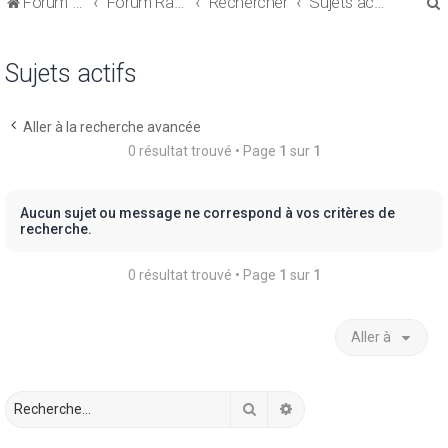
Forum de discussions sur le Regroupement de Crédits et le Rachat de Crédits
Forum Rachat de Crédits
Rechercher
Sujets actifs
Sujets actifs
Aller à la recherche avancée
r
0 résultat trouvé • Page
1
sur
1
Aucun sujet ou message ne correspond à vos critères de
recherche.
r
0 résultat trouvé • Page
1
sur
1
Aller à
Rechercher
Recherche avancée