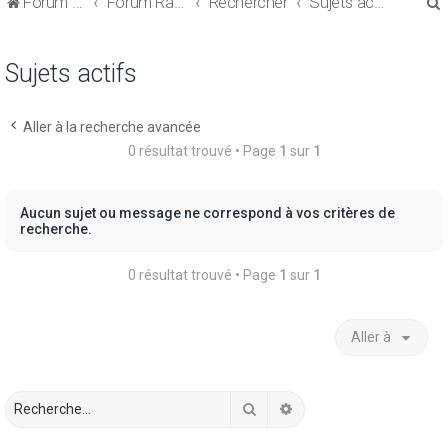
Forum de discussions sur le Regroupement de Crédits et le Rachat de Crédits
Forum Rachat de Crédits
Rechercher
Sujets actifs
Sujets actifs
Aller à la recherche avancée
r
0 résultat trouvé • Page
1
sur
1
Aucun sujet ou message ne correspond à vos critères de
recherche.
r
0 résultat trouvé • Page
1
sur
1
Aller à
Rechercher
Recherche avancée