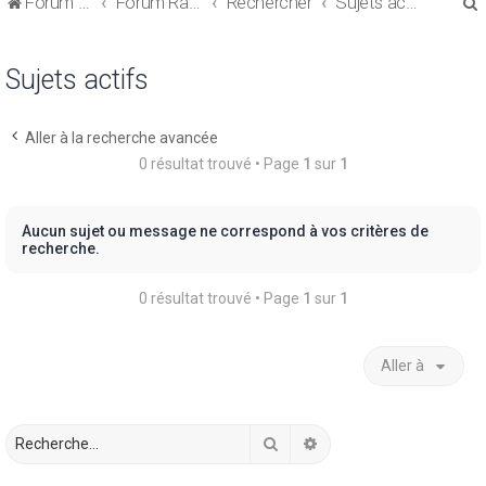
Forum de discussions sur le Regroupement de Crédits et le Rachat de Crédits
Forum Rachat de Crédits
Rechercher
Sujets actifs
Sujets actifs
Aller à la recherche avancée
r
0 résultat trouvé • Page
1
sur
1
Aucun sujet ou message ne correspond à vos critères de
recherche.
r
0 résultat trouvé • Page
1
sur
1
Aller à
Rechercher
Recherche avancée