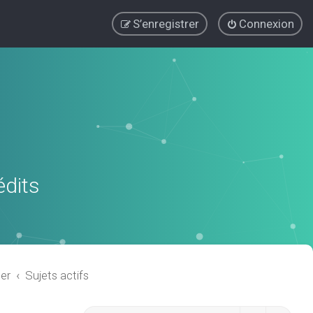
S’enregistrer
Connexion
édits
er
Sujets actifs