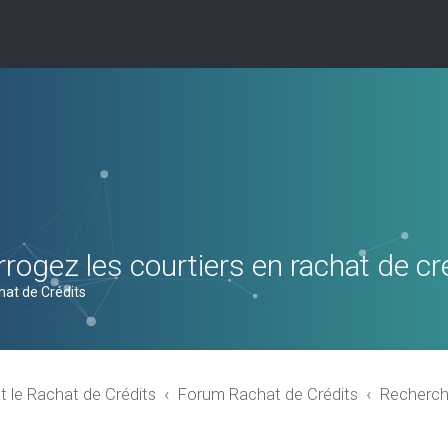
rogez les courtiers en rachat de cr
hat de Crédits
t le Rachat de Crédits
Forum Rachat de Crédits
Recherch