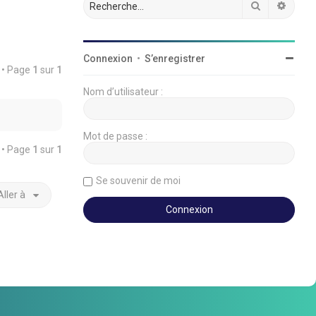
Rechercher
Reche
Connexion
•
S’enregistrer
é • Page
1
sur
1
Nom d’utilisateur :
Mot de passe :
é • Page
1
sur
1
Se souvenir de moi
Aller à