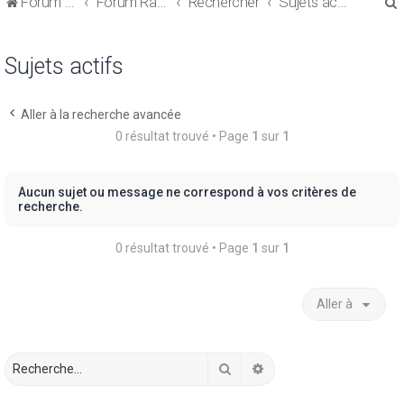
Forum de discussions sur le Regroupement de Crédits et le Rachat de Crédits
Forum Rachat de Crédits
Rechercher
Sujets actifs
Sujets actifs
Aller à la recherche avancée
r
0 résultat trouvé • Page
1
sur
1
Aucun sujet ou message ne correspond à vos critères de
recherche.
r
0 résultat trouvé • Page
1
sur
1
Aller à
Rechercher
Recherche avancée