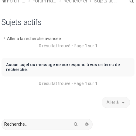
Forum de discussions sur le Regroupement de Crédits et le Rachat de Crédits
Forum Rachat de Crédits
Rechercher
Sujets actifs
Sujets actifs
Aller à la recherche avancée
r
0 résultat trouvé • Page
1
sur
1
Aucun sujet ou message ne correspond à vos critères de
recherche.
r
0 résultat trouvé • Page
1
sur
1
Aller à
Rechercher
Recherche avancée