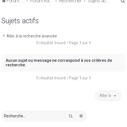
Forum de discussions sur le Regroupement de Crédits et le Rachat de Crédits
Forum Rachat de Crédits
Rechercher
Sujets actifs
Sujets actifs
Aller à la recherche avancée
r
0 résultat trouvé • Page
1
sur
1
Aucun sujet ou message ne correspond à vos critères de
recherche.
r
0 résultat trouvé • Page
1
sur
1
Aller à
Rechercher
Recherche avancée