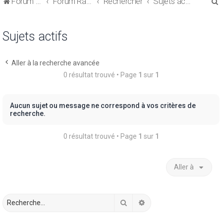
Forum de discussions sur le Regroupement de Crédits et le Rachat de Crédits
Forum Rachat de Crédits
Rechercher
Sujets actifs
Sujets actifs
Aller à la recherche avancée
r
0 résultat trouvé • Page
1
sur
1
Aucun sujet ou message ne correspond à vos critères de
recherche.
r
0 résultat trouvé • Page
1
sur
1
Aller à
Rechercher
Recherche avancée