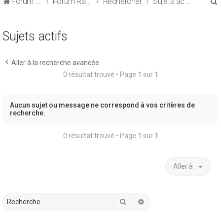
Forum de discussions sur le Regroupement de Crédits et le Rachat de Crédits
Forum Rachat de Crédits
Rechercher
Sujets actifs
Sujets actifs
Aller à la recherche avancée
r
0 résultat trouvé • Page
1
sur
1
Aucun sujet ou message ne correspond à vos critères de
recherche.
r
0 résultat trouvé • Page
1
sur
1
Aller à
Rechercher
Recherche avancée