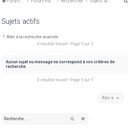
Forum de discussions sur le Regroupement de Crédits et le Rachat de Crédits
Forum Rachat de Crédits
Rechercher
Sujets actifs
Sujets actifs
Aller à la recherche avancée
r
0 résultat trouvé • Page
1
sur
1
Aucun sujet ou message ne correspond à vos critères de
recherche.
r
0 résultat trouvé • Page
1
sur
1
Aller à
Rechercher
Recherche avancée