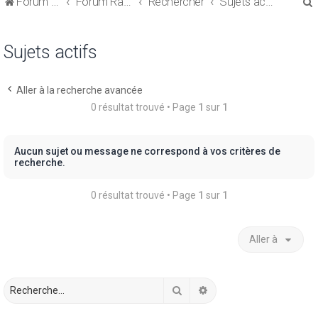
Forum de discussions sur le Regroupement de Crédits et le Rachat de Crédits
Forum Rachat de Crédits
Rechercher
Sujets actifs
Sujets actifs
Aller à la recherche avancée
r
0 résultat trouvé • Page
1
sur
1
Aucun sujet ou message ne correspond à vos critères de
recherche.
r
0 résultat trouvé • Page
1
sur
1
Aller à
Rechercher
Recherche avancée