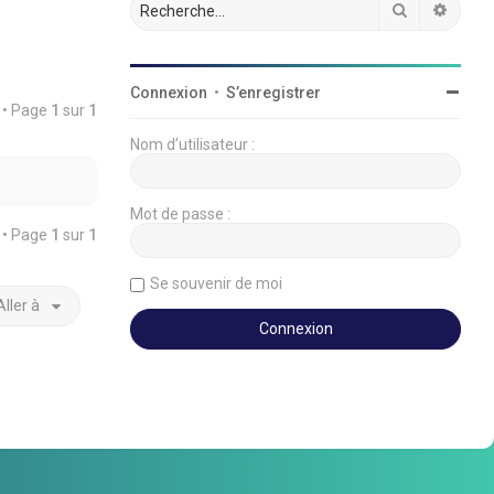
Rechercher
Reche
Connexion
•
S’enregistrer
é • Page
1
sur
1
Nom d’utilisateur :
Mot de passe :
é • Page
1
sur
1
Se souvenir de moi
Aller à