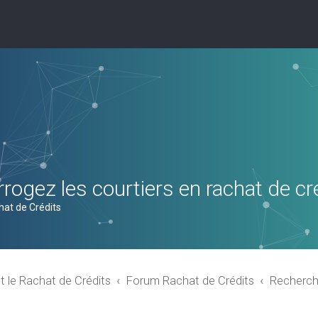
rogez les courtiers en rachat de cr
hat de Crédits
t le Rachat de Crédits
Forum Rachat de Crédits
Recherch