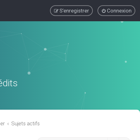
S’enregistrer
Connexion
édits
er
Sujets actifs