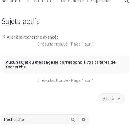
Forum de discussions sur le Regroupement de Crédits et le Rachat de Crédits
Forum Rachat de Crédits
Rechercher
Sujets actifs
Sujets actifs
Aller à la recherche avancée
r
0 résultat trouvé • Page
1
sur
1
Aucun sujet ou message ne correspond à vos critères de
recherche.
r
0 résultat trouvé • Page
1
sur
1
Aller à
Rechercher
Recherche avancée