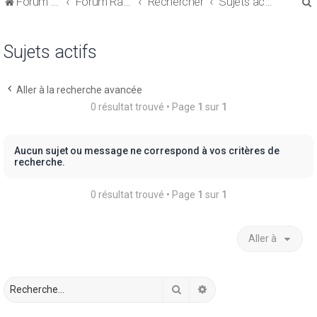
Forum de discussions sur le Regroupement de Crédits et le Rachat de Crédits
Forum Rachat de Crédits
Rechercher
Sujets actifs
Sujets actifs
Aller à la recherche avancée
r
0 résultat trouvé • Page
1
sur
1
Aucun sujet ou message ne correspond à vos critères de
recherche.
r
0 résultat trouvé • Page
1
sur
1
Aller à
Rechercher
Recherche avancée