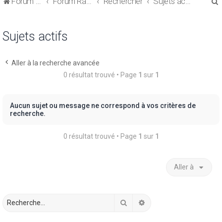
Forum de discussions sur le Regroupement de Crédits et le Rachat de Crédits
Forum Rachat de Crédits
Rechercher
Sujets actifs
Sujets actifs
Aller à la recherche avancée
r
0 résultat trouvé • Page
1
sur
1
Aucun sujet ou message ne correspond à vos critères de
recherche.
r
0 résultat trouvé • Page
1
sur
1
Aller à
Rechercher
Recherche avancée