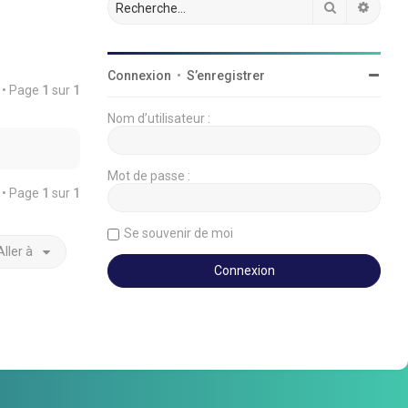
Rechercher
Reche
Connexion
•
S’enregistrer
é • Page
1
sur
1
Nom d’utilisateur :
Mot de passe :
é • Page
1
sur
1
Se souvenir de moi
Aller à