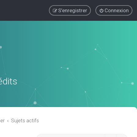
S’enregistrer
Connexion
édits
er
Sujets actifs