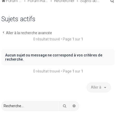
Forum de discussions sur le Regroupement de Crédits et le Rachat de Crédits
Forum Rachat de Crédits
Rechercher
Sujets actifs
Sujets actifs
Aller à la recherche avancée
r
0 résultat trouvé • Page
1
sur
1
Aucun sujet ou message ne correspond à vos critères de
recherche.
r
0 résultat trouvé • Page
1
sur
1
Aller à
Rechercher
Recherche avancée