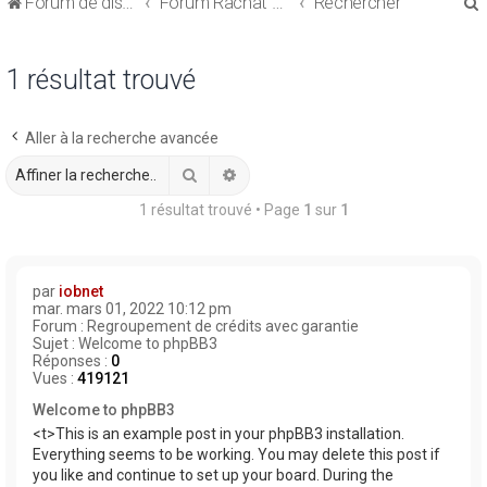
Forum de discussions sur le Regroupement de Crédits et le Rachat de Crédits
Forum Rachat de Crédits
Rechercher
1 résultat trouvé
Aller à la recherche avancée
r
Rechercher
Recherche avancée
1 résultat trouvé • Page
1
sur
1
r
par
iobnet
mar. mars 01, 2022 10:12 pm
Forum :
Regroupement de crédits avec garantie
Sujet :
Welcome to phpBB3
Réponses :
0
Vues :
419121
Welcome to phpBB3
<t>This is an example post in your phpBB3 installation.
Everything seems to be working. You may delete this post if
you like and continue to set up your board. During the