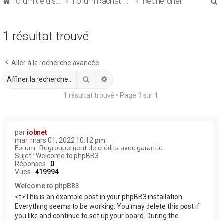
Forum de discussions sur le Regroupement de Crédits et le Rachat de Crédits
Forum Rachat de Crédits
Rechercher
1 résultat trouvé
Aller à la recherche avancée
r
Rechercher
Recherche avancée
1 résultat trouvé • Page
1
sur
1
r
par
iobnet
mar. mars 01, 2022 10:12 pm
Forum :
Regroupement de crédits avec garantie
Sujet :
Welcome to phpBB3
Réponses :
0
Vues :
419994
Welcome to phpBB3
<t>This is an example post in your phpBB3 installation.
Everything seems to be working. You may delete this post if
you like and continue to set up your board. During the