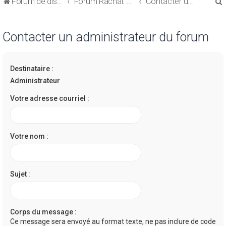
Forum de discussions sur le Regroupement de Crédits et le Rachat de Crédits
Forum Rachat de Crédits
Contacter un administrateur du forum
Contacter un administrateur du forum
Destinataire :
r
Administrateur
Votre adresse courriel :
r
Votre nom :
Sujet :
Corps du message :
Ce message sera envoyé au format texte, ne pas inclure de code