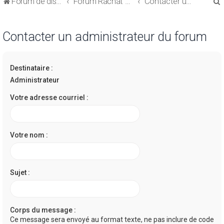
Forum de discussions sur le Regroupement de Crédits et le Rachat de Crédits
Forum Rachat de Crédits
Contacter un administrateur du forum
Contacter un administrateur du forum
Destinataire :
r
Administrateur
Votre adresse courriel :
r
Votre nom :
Sujet :
Corps du message :
Ce message sera envoyé au format texte, ne pas inclure de code