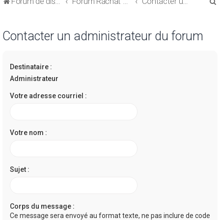
Forum de discussions sur le Regroupement de Crédits et le Rachat de Crédits
Forum Rachat de Crédits
Contacter un administrateur du forum
Contacter un administrateur du forum
Destinataire :
r
Administrateur
Votre adresse courriel :
r
Votre nom :
Sujet :
Corps du message :
Ce message sera envoyé au format texte, ne pas inclure de code