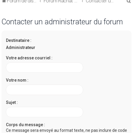
Forum de discussions sur le Regroupement de Crédits et le Rachat de Crédits
Forum Rachat de Crédits
Contacter un administrateur du forum
Contacter un administrateur du forum
Destinataire :
r
Administrateur
Votre adresse courriel :
r
Votre nom :
Sujet :
Corps du message :
Ce message sera envoyé au format texte, ne pas inclure de code