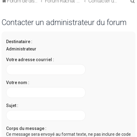
Forum de discussions sur le Regroupement de Crédits et le Rachat de Crédits
Forum Rachat de Crédits
Contacter un administrateur du forum
Contacter un administrateur du forum
Destinataire :
r
Administrateur
Votre adresse courriel :
r
Votre nom :
Sujet :
Corps du message :
Ce message sera envoyé au format texte, ne pas inclure de code