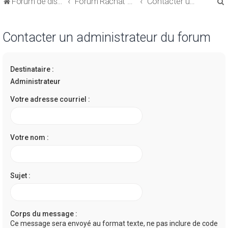
Forum de discussions sur le Regroupement de Crédits et le Rachat de Crédits
Forum Rachat de Crédits
Contacter un administrateur du forum
Contacter un administrateur du forum
Destinataire :
r
Administrateur
Votre adresse courriel :
r
Votre nom :
Sujet :
Corps du message :
Ce message sera envoyé au format texte, ne pas inclure de code