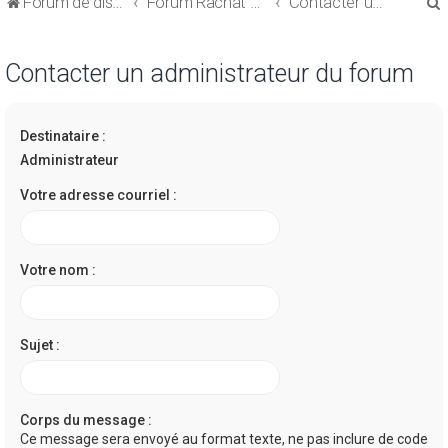
Forum de discussions sur le Regroupement de Crédits et le Rachat de Crédits
Forum Rachat de Crédits
Contacter un administrateur du forum
Contacter un administrateur du forum
Destinataire :
r
Administrateur
Votre adresse courriel :
r
Votre nom :
Sujet :
Corps du message :
Ce message sera envoyé au format texte, ne pas inclure de code