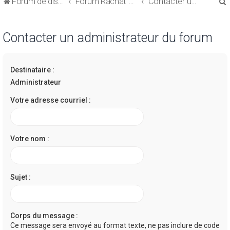
Forum de discussions sur le Regroupement de Crédits et le Rachat de Crédits
Forum Rachat de Crédits
Contacter un administrateur du forum
Contacter un administrateur du forum
Destinataire :
r
Administrateur
Votre adresse courriel :
r
Votre nom :
Sujet :
Corps du message :
Ce message sera envoyé au format texte, ne pas inclure de code