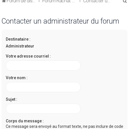
Forum de discussions sur le Regroupement de Crédits et le Rachat de Crédits
Forum Rachat de Crédits
Contacter un administrateur du forum
Contacter un administrateur du forum
Destinataire :
r
Administrateur
Votre adresse courriel :
r
Votre nom :
Sujet :
Corps du message :
Ce message sera envoyé au format texte, ne pas inclure de code