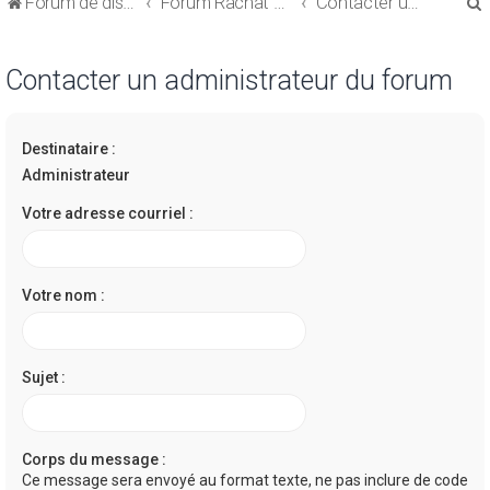
Forum de discussions sur le Regroupement de Crédits et le Rachat de Crédits
Forum Rachat de Crédits
Contacter un administrateur du forum
Contacter un administrateur du forum
Destinataire :
r
Administrateur
Votre adresse courriel :
r
Votre nom :
Sujet :
Corps du message :
Ce message sera envoyé au format texte, ne pas inclure de code