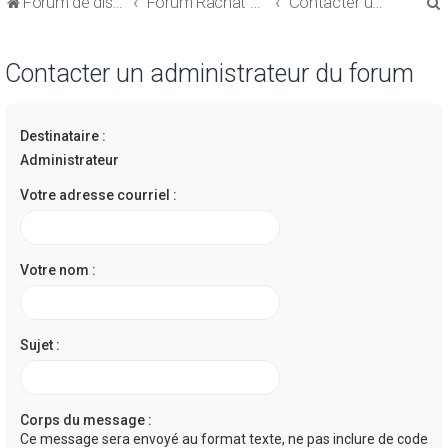
Forum de discussions sur le Regroupement de Crédits et le Rachat de Crédits
Forum Rachat de Crédits
Contacter un administrateur du forum
Contacter un administrateur du forum
Destinataire :
r
Administrateur
Votre adresse courriel :
r
Votre nom :
Sujet :
Corps du message :
Ce message sera envoyé au format texte, ne pas inclure de code