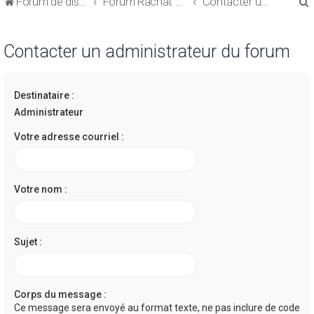
Forum de discussions sur le Regroupement de Crédits et le Rachat de Crédits
Forum Rachat de Crédits
Contacter un administrateur du forum
Contacter un administrateur du forum
Destinataire :
r
Administrateur
Votre adresse courriel :
r
Votre nom :
Sujet :
Corps du message :
Ce message sera envoyé au format texte, ne pas inclure de code