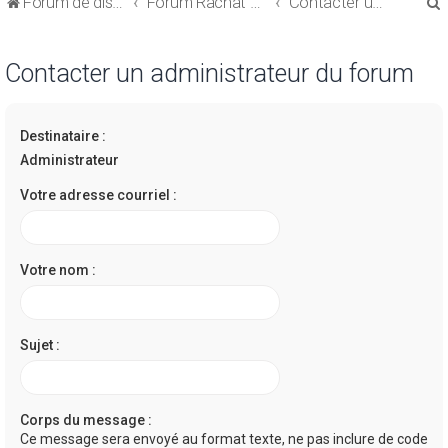
Forum de discussions sur le Regroupement de Crédits et le Rachat de Crédits
Forum Rachat de Crédits
Contacter un administrateur du forum
Contacter un administrateur du forum
Destinataire :
r
Administrateur
Votre adresse courriel :
r
Votre nom :
Sujet :
Corps du message :
Ce message sera envoyé au format texte, ne pas inclure de code