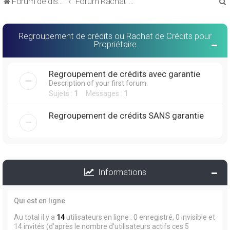
Forum de discussions sur le Regroupement de Crédits et le Rachat de Crédits
Forum Rachat de Crédits
Regroupement de crédits ou Rachat de Crédits pour
Propriétaire
r
Regroupement de crédits avec garantie
Description of your first forum.
Sujets :
1
Messages :
1
Regroupement de crédits SANS garantie
r
Informations
Qui est en ligne
Au total il y a
14
utilisateurs en ligne : 0 enregistré, 0 invisible et
14 invités (d’après le nombre d’utilisateurs actifs ces 5